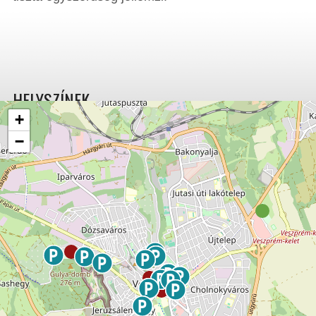
HELYSZÍNEK
+
−