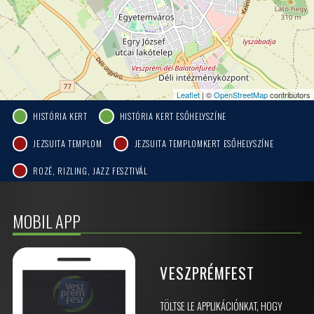
Leaflet
| ©
OpenStreetMap
contributors
HISTÓRIA KERT
HISTÓRIA KERT ESŐHELYSZÍNE
JEZSUITA TEMPLOM
JEZSUITA TEMPLOMKERT ESŐHELYSZÍNE
ROZÉ, RIZLING, JAZZ FESZTIVÁL
MOBIL APP
VESZPRÉMFEST
TÖLTSE LE APPLIKÁCIÓNKAT, HOGY