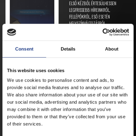
ELSŐ KÉZBŐL ÉRTESÜLHESSEN
LEGFRISSEBB HÍREINKRŐL,
FELLÉPŐKRŐL, ESŐ ESETÉN
HELYSZÍNVÁLTOZÁSRÓL.
ELÉRHETŐ ANDROID ÉS IOS RENDSZEREKRE AZ
ISMERT HELYEKEN, VAGY IDE KATTINTVA :
Consent
Details
About
ANDROID
This website uses cookies
We use cookies to personalise content and ads, to
provide social media features and to analyse our traffic.
IOS
We also share information about your use of our site with
our social media, advertising and analytics partners who
may combine it with other information that you’ve
provided to them or that they’ve collected from your use
of their services.
JEGYEK