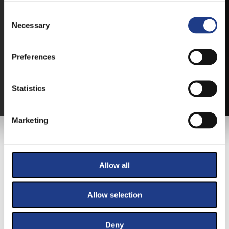
Consent Selection
Necessary
VEGYE MEG JEGYÉT
ONLINE!
Preferences
VÁLTSA MEG JEGYÉT ONLINE, BANKKÁRTYÁS
FIZETÉSSEL!
Statistics
A JEGYVÁSÁRLÁSI INFORMÁCIÓKAT ITT TALÁLJA.
Marketing
FŐTÁMOGATÓNK
Allow all
Allow selection
Deny