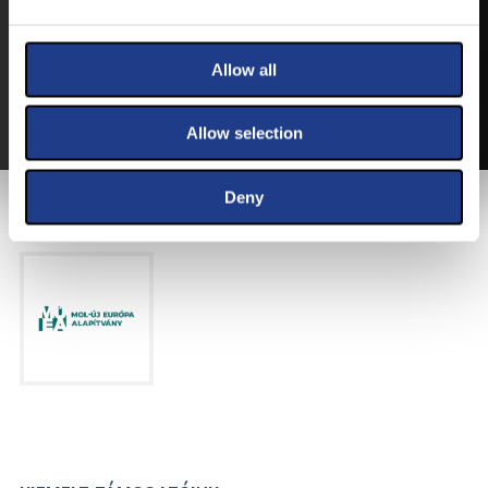
VEGYE MEG JEGYÉT
ONLINE!
VÁLTSA MEG JEGYÉT ONLINE, BANKKÁRTYÁS
Allow all
FIZETÉSSEL!
A JEGYVÁSÁRLÁSI INFORMÁCIÓKAT ITT TALÁLJA.
Allow selection
Deny
FŐTÁMOGATÓNK