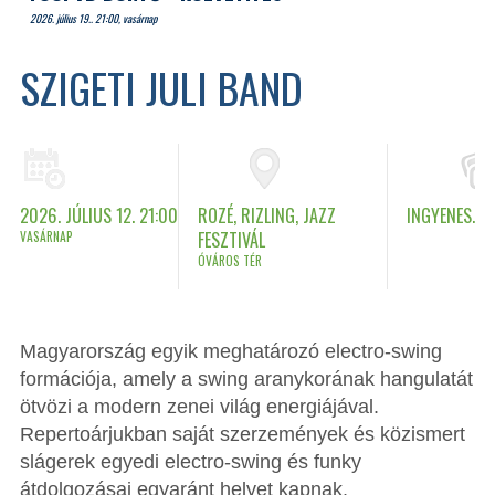
2026. július 19.. 21:00, vasárnap
SZIGETI JULI BAND
2026. JÚLIUS 12. 21:00
ROZÉ, RIZLING, JAZZ
INGYENES.
VASÁRNAP
FESZTIVÁL
ÓVÁROS TÉR
Magyarország egyik meghatározó electro-swing
formációja, amely a swing aranykorának hangulatát
ötvözi a modern zenei világ energiájával.
Repertoárjukban saját szerzemények és közismert
slágerek egyedi electro-swing és funky
átdolgozásai egyaránt helyet kapnak.