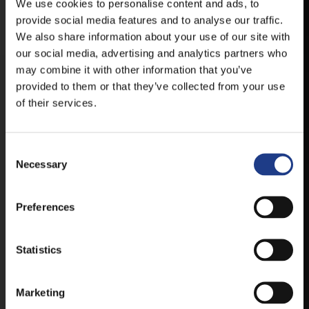
HELYSZÍNVÁLTOZÁSRÓL.
We use cookies to personalise content and ads, to
provide social media features and to analyse our traffic.
ELÉRHETŐ ANDROID ÉS IOS RENDSZEREKRE AZ
We also share information about your use of our site with
ISMERT HELYEKEN, VAGY IDE KATTINTVA :
our social media, advertising and analytics partners who
may combine it with other information that you’ve
provided to them or that they’ve collected from your use
ANDROID
of their services.
Consent Selection
IOS
Necessary
Preferences
Statistics
JEGYEK
Marketing