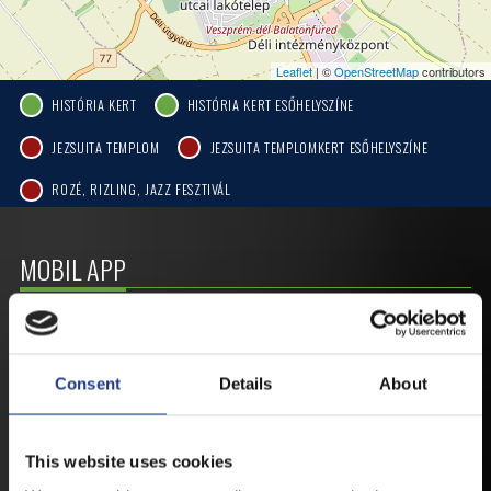
Leaflet
| ©
OpenStreetMap
contributors
HISTÓRIA KERT
HISTÓRIA KERT ESŐHELYSZÍNE
JEZSUITA TEMPLOM
JEZSUITA TEMPLOMKERT ESŐHELYSZÍNE
ROZÉ, RIZLING, JAZZ FESZTIVÁL
MOBIL APP
VESZPRÉMFEST
Consent
Details
About
TÖLTSE LE APPLIKÁCIÓNKAT, HOGY
ELSŐ KÉZBŐL ÉRTESÜLHESSEN
LEGFRISSEBB HÍREINKRŐL,
This website uses cookies
FELLÉPŐKRŐL, ESŐ ESETÉN