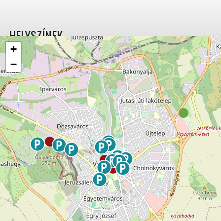
HELYSZÍNEK
+
−