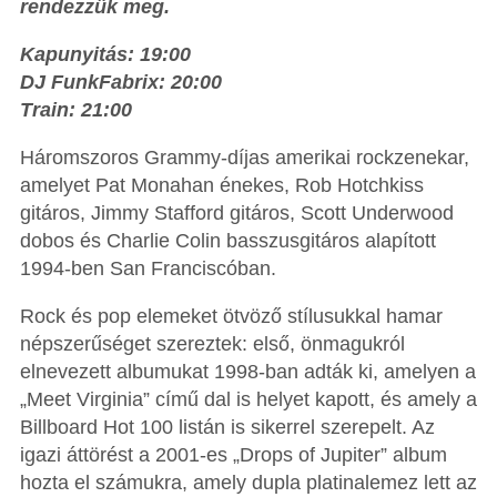
rendezzük meg.
Kapunyitás: 19:00
DJ FunkFabrix: 20:00
Train: 21:00
Háromszoros Grammy-díjas amerikai rockzenekar,
amelyet Pat Monahan énekes, Rob Hotchkiss
gitáros, Jimmy Stafford gitáros, Scott Underwood
dobos és Charlie Colin basszusgitáros alapított
1994-ben San Franciscóban.
Rock és pop elemeket ötvöző stílusukkal hamar
népszerűséget szereztek: első, önmagukról
elnevezett albumukat 1998-ban adták ki, amelyen a
„Meet Virginia” című dal is helyet kapott, és amely a
Billboard Hot 100 listán is sikerrel szerepelt. Az
igazi áttörést a 2001-es „Drops of Jupiter” album
hozta el számukra, amely dupla platinalemez lett az