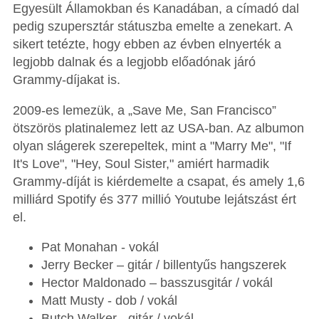
Egyesült Államokban és Kanadában, a címadó dal
pedig szupersztár státuszba emelte a zenekart. A
sikert tetézte, hogy ebben az évben elnyerték a
legjobb dalnak és a legjobb előadónak járó
Grammy-díjakat is.
2009-es lemezük, a „Save Me, San Francisco”
ötszörös platinalemez lett az USA-ban. Az albumon
olyan slágerek szerepeltek, mint a "Marry Me", "If
It's Love", "Hey, Soul Sister," amiért harmadik
Grammy-díját is kiérdemelte a csapat, és amely 1,6
milliárd Spotify és 377 millió Youtube lejátszást ért
el.
Pat Monahan - vokál
Jerry Becker – gitár / billentyűs hangszerek
Hector Maldonado – basszusgitár / vokál
Matt Musty - dob / vokál
Butch Walker - gitár / vokál