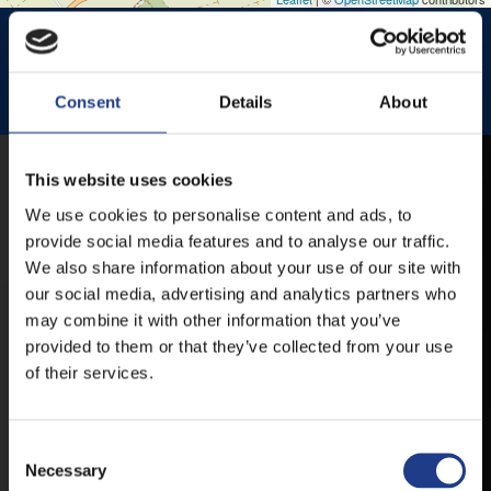
HISTÓRIA KERT
HISTÓRIA KERT ESŐHELYSZÍNE
JEZSUITA TEMPLOM
JEZSUITA TEMPLOMKERT ESŐHELYSZÍNE
Consent
Details
About
ROZÉ, RIZLING, JAZZ FESZTIVÁL
This website uses cookies
MOBIL APP
We use cookies to personalise content and ads, to
provide social media features and to analyse our traffic.
We also share information about your use of our site with
VESZPRÉMFEST
our social media, advertising and analytics partners who
may combine it with other information that you’ve
TÖLTSE LE APPLIKÁCIÓNKAT, HOGY
provided to them or that they’ve collected from your use
ELSŐ KÉZBŐL ÉRTESÜLHESSEN
of their services.
LEGFRISSEBB HÍREINKRŐL,
FELLÉPŐKRŐL, ESŐ ESETÉN
HELYSZÍNVÁLTOZÁSRÓL.
Consent Selection
ELÉRHETŐ ANDROID ÉS IOS RENDSZEREKRE AZ
Necessary
ISMERT HELYEKEN, VAGY IDE KATTINTVA :