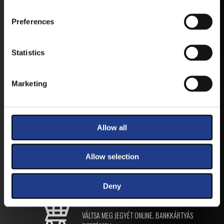
Preferences
ANDROID
Statistics
IOS
Marketing
Allow all
JEGYEK
Allow selection
Deny
VEGYE MEG JEGYÉT
ONLINE!
VÁLTSA MEG JEGYÉT ONLINE, BANKKÁRTYÁS