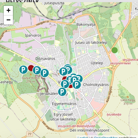
HELYSZÍNEK
+
−
Leaflet
| ©
OpenStreetMap
contributors