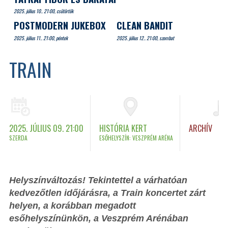
2025. július 10.. 21:00, csütörtök
POSTMODERN JUKEBOX
CLEAN BANDIT
2025. július 11.. 21:00, péntek
2025. július 12.. 21:00, szombat
TRAIN
2025. JÚLIUS 09. 21:00
HISTÓRIA KERT
ARCHÍV
SZERDA
ESŐHELYSZÍN: VESZPRÉM ARÉNA
Helyszínváltozás! Tekintettel a várhatóan
kedvezőtlen időjárásra, a Train koncertet zárt
helyen, a korábban megadott
esőhelyszínünkön, a Veszprém Arénában