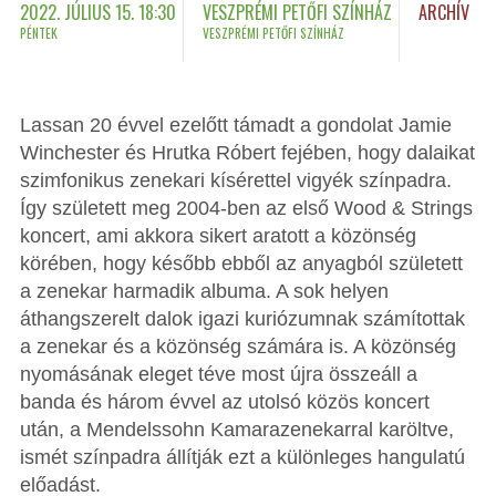
2022. JÚLIUS 15. 18:30
VESZPRÉMI PETŐFI SZÍNHÁZ
ARCHÍV
PÉNTEK
VESZPRÉMI PETŐFI SZÍNHÁZ
Lassan 20 évvel ezelőtt támadt a gondolat Jamie
Winchester és Hrutka Róbert fejében, hogy dalaikat
szimfonikus zenekari kísérettel vigyék színpadra.
Így született meg 2004-ben az első Wood & Strings
koncert, ami akkora sikert aratott a közönség
körében, hogy később ebből az anyagból született
a zenekar harmadik albuma. A sok helyen
áthangszerelt dalok igazi kuriózumnak számítottak
a zenekar és a közönség számára is. A közönség
nyomásának eleget téve most újra összeáll a
banda és három évvel az utolsó közös koncert
után, a Mendelssohn Kamarazenekarral karöltve,
ismét színpadra állítják ezt a különleges hangulatú
előadást.