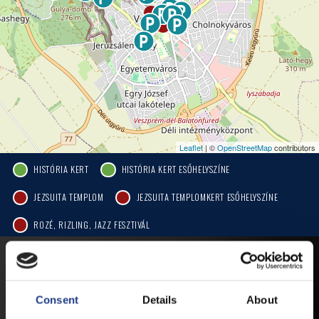
Leaflet
| ©
OpenStreetMap
contributors
HISTÓRIA KERT
HISTÓRIA KERT ESŐHELYSZÍNE
JEZSUITA TEMPLOM
JEZSUITA TEMPLOMKERT ESŐHELYSZÍNE
ROZÉ, RIZLING, JAZZ FESZTIVÁL
MOBIL APP
Consent
Details
About