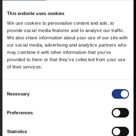
VESZPRÉMFEST
This website uses cookies
TÖLTSE LE APPLIKÁCIÓNKAT, HOGY
We use cookies to personalise content and ads, to
ELSŐ KÉZBŐL ÉRTESÜLHESSEN
provide social media features and to analyse our traffic.
LEGFRISSEBB HÍREINKRŐL,
We also share information about your use of our site with
FELLÉPŐKRŐL, ESŐ ESETÉN
HELYSZÍNVÁLTOZÁSRÓL.
our social media, advertising and analytics partners who
may combine it with other information that you’ve
ELÉRHETŐ ANDROID ÉS IOS RENDSZEREKRE AZ
provided to them or that they’ve collected from your use
ISMERT HELYEKEN, VAGY IDE KATTINTVA :
of their services.
ANDROID
Consent Selection
Necessary
Preferences
IOS
Statistics