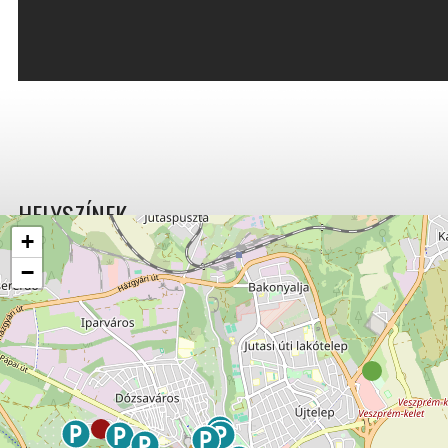
HELYSZÍNEK
+
−