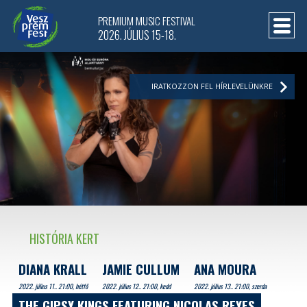
PREMIUM MUSIC FESTIVAL
2026. JÚLIUS 15-18.
IRATKOZZON FEL HÍRLEVELÜNKRE
HISTÓRIA KERT
DIANA KRALL
JAMIE CULLUM
ANA MOURA
2022. július 11.. 21:00, hétfő
2022. július 12.. 21:00, kedd
2022. július 13.. 21:00, szerda
THE GIPSY KINGS FEATURING NICOLAS REYES