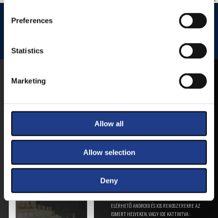
HISTÓRIA KERT
HISTÓRIA KERT ESŐHELYSZÍNE
Preferences
JEZSUITA TEMPLOM
JEZSUITA TEMPLOMKERT ESŐHELYSZÍNE
Statistics
ROZÉ, RIZLING, JAZZ FESZTIVÁL
Marketing
MOBIL APP
VESZPRÉMFEST
Allow all
TÖLTSE LE APPLIKÁCIÓNKAT, HOGY
Allow selection
ELSŐ KÉZBŐL ÉRTESÜLHESSEN
LEGFRISSEBB HÍREINKRŐL,
FELLÉPŐKRŐL, ESŐ ESETÉN
Deny
HELYSZÍNVÁLTOZÁSRÓL.
ELÉRHETŐ ANDROID ÉS IOS RENDSZEREKRE AZ
ISMERT HELYEKEN, VAGY IDE KATTINTVA :