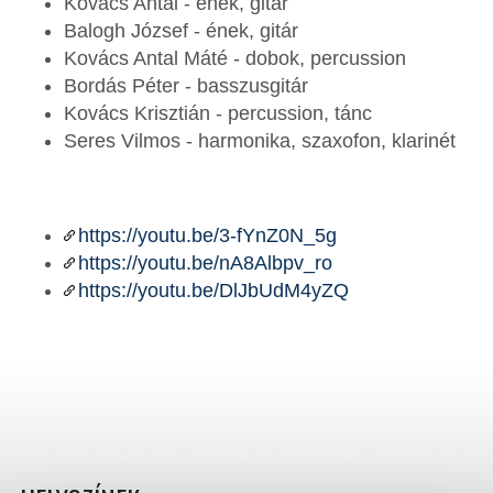
Kovács Antal - ének, gitár
Balogh József - ének, gitár
Kovács Antal Máté - dobok, percussion
Bordás Péter - basszusgitár
Kovács Krisztián - percussion, tánc
Seres Vilmos - harmonika, szaxofon, klarinét
https://youtu.be/3-fYnZ0N_5g
https://youtu.be/nA8Albpv_ro
https://youtu.be/DlJbUdM4yZQ