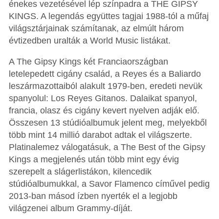
énekes vezetésével lép színpadra a THE GIPSY
KINGS. A legendás együttes tagjai 1988-tól a műfaj
világsztárjainak számítanak, az elmúlt három
évtizedben uralták a World Music listákat.
A The Gipsy Kings két Franciaországban
letelepedett cigány család, a Reyes és a Baliardo
leszármazottaiból alakult 1979-ben, eredeti nevük
spanyolul: Los Reyes Gitanos. Dalaikat spanyol,
francia, olasz és cigány kevert nyelven adják elő.
Összesen 13 stúdióalbumuk jelent meg, melyekből
több mint 14 millió darabot adtak el világszerte.
Platinalemez válogatásuk, a The Best of the Gipsy
Kings a megjelenés után több mint egy évig
szerepelt a slágerlistákon, kilencedik
stúdióalbumukkal, a Savor Flamenco cíművel pedig
2013-ban másod ízben nyerték el a legjobb
világzenei album Grammy-díját.