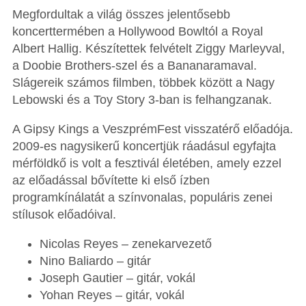
Megfordultak a világ összes jelentősebb
koncerttermében a Hollywood Bowltól a Royal
Albert Hallig. Készítettek felvételt Ziggy Marleyval,
a Doobie Brothers-szel és a Bananaramaval.
Slágereik számos filmben, többek között a Nagy
Lebowski és a Toy Story 3-ban is felhangzanak.
A Gipsy Kings a VeszprémFest visszatérő előadója.
2009-es nagysikerű koncertjük ráadásul egyfajta
mérföldkő is volt a fesztivál életében, amely ezzel
az előadással bővítette ki első ízben
programkínálatát a színvonalas, populáris zenei
stílusok előadóival.
Nicolas Reyes – zenekarvezető
Nino Baliardo – gitár
Joseph Gautier – gitár, vokál
Yohan Reyes – gitár, vokál