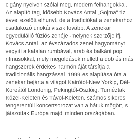
cigány nyelven szólal meg, modern felhangokkal.
Az alapító tag, idősebb Kovács Antal „Gojma” tíz
évvel ezelőtt elhunyt, de a tradíciókat a zenekarhoz
csatlakozó unokái viszik tovább. A zenekar
egyedülálló fúziós zenéje -melynek szerzője ifj.
Kovács Antal- az évszázados zenei hagyományt
vegyíti a katalán rumbával, arab és balkáni pop
ritmusokkal, mely megoldások mellett a dob és más
hangszerek érdekes harmóniáját társítja a
tradicionális hangzással. 1999-es alapítása óta a
zenekar bejárta a világot Kairótól-New Yorkig, Dél-
Koreától Londonig, Pekingtől-Oszlóig. Turnéztak
Közel-Keleten és Távol-Keleten, számos sikeres
tengerentúli koncertsorozat van a hátuk mögött, s
játszottak Európa majd’ minden országában.