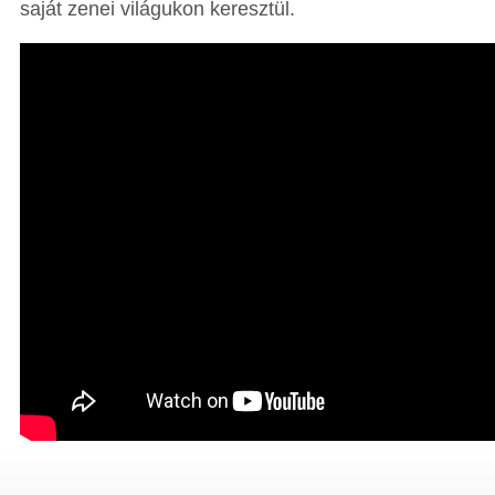
saját zenei világukon keresztül.