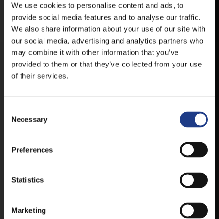
We use cookies to personalise content and ads, to
HELYSZÍNVÁLTOZÁSRÓL.
provide social media features and to analyse our traffic.
ELÉRHETŐ ANDROID ÉS IOS RENDSZEREKRE AZ
We also share information about your use of our site with
ISMERT HELYEKEN, VAGY IDE KATTINTVA :
our social media, advertising and analytics partners who
may combine it with other information that you’ve
provided to them or that they’ve collected from your use
ANDROID
of their services.
Consent Selection
IOS
Necessary
Preferences
Statistics
JEGYEK
Marketing