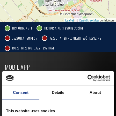
Leaflet
| ©
OpenStreetMap
contributors
HISTÓRIA KERT
HISTÓRIA KERT ESŐHELYSZÍNE
JEZSUITA TEMPLOM
JEZSUITA TEMPLOMKERT ESŐHELYSZÍNE
ROZÉ, RIZLING, JAZZ FESZTIVÁL
MOBIL APP
VESZPRÉMFEST
Consent
Details
About
TÖLTSE LE APPLIKÁCIÓNKAT, HOGY
ELSŐ KÉZBŐL ÉRTESÜLHESSEN
LEGFRISSEBB HÍREINKRŐL,
This website uses cookies
FELLÉPŐKRŐL, ESŐ ESETÉN