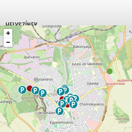
HELYSZÍNEK
+
−