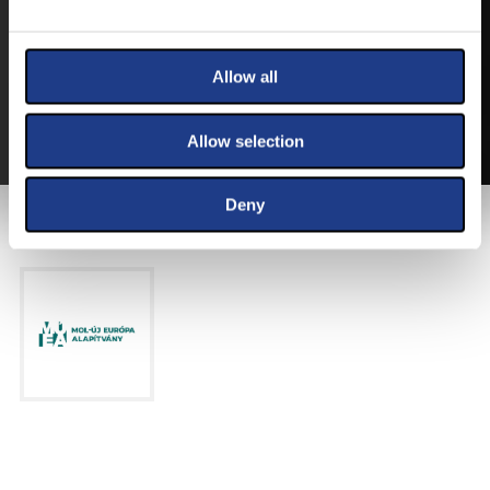
VEGYE MEG JEGYÉT
ONLINE!
VÁLTSA MEG JEGYÉT ONLINE, BANKKÁRTYÁS
Allow all
FIZETÉSSEL!
A JEGYVÁSÁRLÁSI INFORMÁCIÓKAT ITT TALÁLJA.
Allow selection
Deny
FŐTÁMOGATÓNK