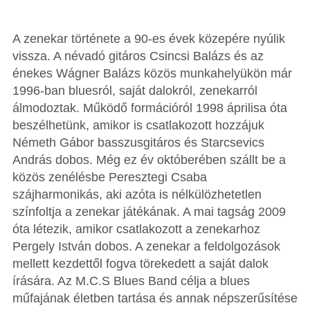
A zenekar története a 90-es évek közepére nyúlik
vissza. A névadó gitáros Csincsi Balázs és az
énekes Wágner Balázs közös munkahelyükön már
1996-ban bluesról, saját dalokról, zenekarról
álmodoztak. Működő formációról 1998 áprilisa óta
beszélhetünk, amikor is csatlakozott hozzájuk
Németh Gábor basszusgitáros és Starcsevics
András dobos. Még ez év októberében szállt be a
közös zenélésbe Peresztegi Csaba
szájharmonikás, aki azóta is nélkülözhetetlen
színfoltja a zenekar játékának. A mai tagság 2009
óta létezik, amikor csatlakozott a zenekarhoz
Pergely István dobos. A zenekar a feldolgozások
mellett kezdettől fogva törekedett a saját dalok
írására. Az M.C.S Blues Band célja a blues
műfajának életben tartása és annak népszerűsítése