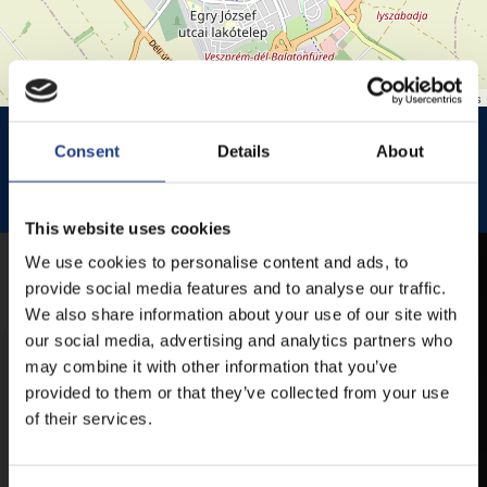
Leaflet
| ©
OpenStreetMap
contributors
HISTÓRIA KERT
HISTÓRIA KERT ESŐHELYSZÍNE
Consent
Details
About
JEZSUITA TEMPLOM
JEZSUITA TEMPLOMKERT ESŐHELYSZÍNE
ROZÉ, RIZLING, JAZZ FESZTIVÁL
This website uses cookies
We use cookies to personalise content and ads, to
MOBIL APP
provide social media features and to analyse our traffic.
We also share information about your use of our site with
our social media, advertising and analytics partners who
VESZPRÉMFEST
may combine it with other information that you’ve
provided to them or that they’ve collected from your use
of their services.
TÖLTSE LE APPLIKÁCIÓNKAT, HOGY
ELSŐ KÉZBŐL ÉRTESÜLHESSEN
LEGFRISSEBB HÍREINKRŐL,