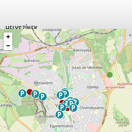
HELYSZÍNEK
+
−