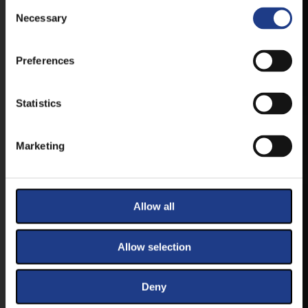
Consent Selection
FELLÉPŐKRŐL, ESŐ ESETÉN
Necessary
HELYSZÍNVÁLTOZÁSRÓL.
ELÉRHETŐ ANDROID ÉS IOS RENDSZEREKRE AZ
ISMERT HELYEKEN, VAGY IDE KATTINTVA :
Preferences
Statistics
ANDROID
Marketing
IOS
Allow all
Allow selection
JEGYEK
Deny