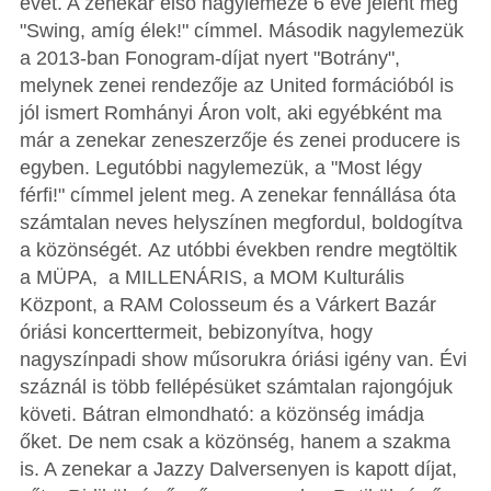
évét. A zenekar első nagylemeze 6 éve jelent meg
"Swing, amíg élek!" címmel. Második nagylemezük
a 2013-ban Fonogram-díjat nyert "Botrány",
melynek zenei rendezője az United formációból is
jól ismert Romhányi Áron volt, aki egyébként ma
már a zenekar zeneszerzője és zenei producere is
egyben. Legutóbbi nagylemezük, a "Most légy
férfi!" címmel jelent meg. A zenekar fennállása óta
számtalan neves helyszínen megfordul, boldogítva
a közönségét. Az utóbbi években rendre megtöltik
a MÜPA, a MILLENÁRIS, a MOM Kulturális
Központ, a RAM Colosseum és a Várkert Bazár
óriási koncerttermeit, bebizonyítva, hogy
nagyszínpadi show műsorukra óriási igény van. Évi
száznál is több fellépésüket számtalan rajongójuk
követi. Bátran elmondható: a közönség imádja
őket. De nem csak a közönség, hanem a szakma
is. A zenekar a Jazzy Dalversenyen is kapott díjat,