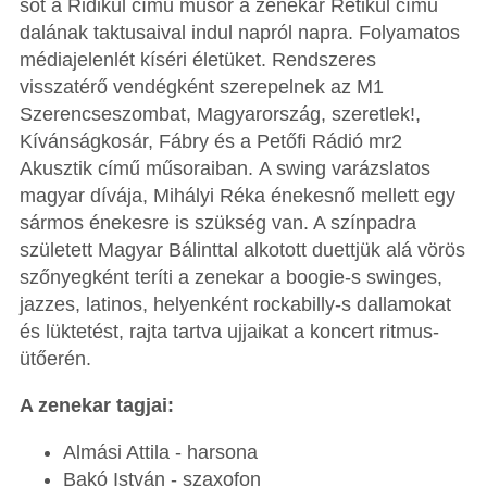
sőt a Ridikül című műsor a zenekar Retikül című
dalának taktusaival indul napról napra. Folyamatos
médiajelenlét kíséri életüket. Rendszeres
visszatérő vendégként szerepelnek az M1
Szerencseszombat, Magyarország, szeretlek!,
Kívánságkosár, Fábry és a Petőfi Rádió mr2
Akusztik című műsoraiban. A swing varázslatos
magyar dívája, Mihályi Réka énekesnő mellett egy
sármos énekesre is szükség van. A színpadra
született Magyar Bálinttal alkotott duettjük alá vörös
szőnyegként teríti a zenekar a boogie-s swinges,
jazzes, latinos, helyenként rockabilly-s dallamokat
és lüktetést, rajta tartva ujjaikat a koncert ritmus-
ütőerén.
A zenekar tagjai:
Almási Attila - harsona
Bakó István - szaxofon