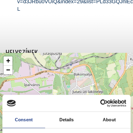
v=d3JRbu0VUiQ&index=29&list=PLd33GQJnlEc
L
HELYSZÍNEK
+
−
Consent
Details
About