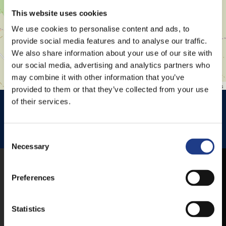
This website uses cookies
We use cookies to personalise content and ads, to
provide social media features and to analyse our traffic.
We also share information about your use of our site with
our social media, advertising and analytics partners who
may combine it with other information that you’ve
Leaflet
| ©
OpenStreetMap
contributors
provided to them or that they’ve collected from your use
HISTÓRIA KERT
HISTÓRIA KERT ESŐHELYSZÍNE
of their services.
JEZSUITA TEMPLOM
JEZSUITA TEMPLOMKERT ESŐHELYSZÍNE
Consent Selection
ROZÉ, RIZLING, JAZZ FESZTIVÁL
Necessary
MOBIL APP
Preferences
Statistics
VESZPRÉMFEST