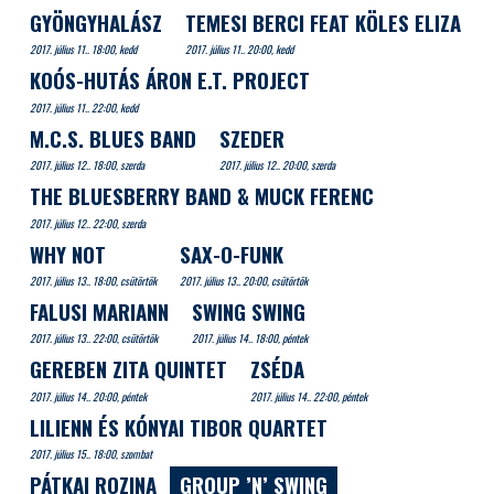
GYÖNGYHALÁSZ
TEMESI BERCI FEAT KÖLES ELIZA
2017. július 11.. 18:00, kedd
2017. július 11.. 20:00, kedd
KOÓS-HUTÁS ÁRON E.T. PROJECT
2017. július 11.. 22:00, kedd
M.C.S. BLUES BAND
SZEDER
2017. július 12.. 18:00, szerda
2017. július 12.. 20:00, szerda
THE BLUESBERRY BAND & MUCK FERENC
2017. július 12.. 22:00, szerda
WHY NOT
SAX-O-FUNK
2017. július 13.. 18:00, csütörtök
2017. július 13.. 20:00, csütörtök
FALUSI MARIANN
SWING SWING
2017. július 13.. 22:00, csütörtök
2017. július 14.. 18:00, péntek
GEREBEN ZITA QUINTET
ZSÉDA
2017. július 14.. 20:00, péntek
2017. július 14.. 22:00, péntek
LILIENN ÉS KÓNYAI TIBOR QUARTET
2017. július 15.. 18:00, szombat
PÁTKAI ROZINA
GROUP ’N’ SWING