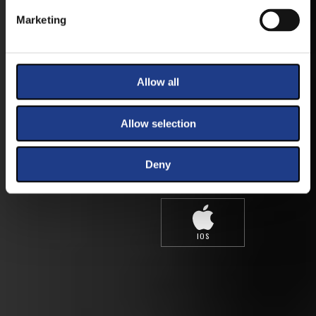
TÖLTSE LE APPLIKÁCIÓNKAT, HOGY
Marketing
ELSŐ KÉZBŐL ÉRTESÜLHESSEN
LEGFRISSEBB HÍREINKRŐL,
FELLÉPŐKRŐL, ESŐ ESETÉN
HELYSZÍNVÁLTOZÁSRÓL.
Allow all
ELÉRHETŐ ANDROID ÉS IOS RENDSZEREKRE AZ
ISMERT HELYEKEN, VAGY IDE KATTINTVA :
Allow selection
Deny
ANDROID
IOS