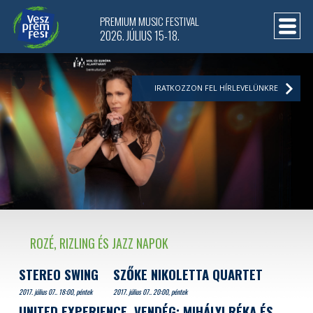
PREMIUM MUSIC FESTIVAL
2026. JÚLIUS 15-18.
IRATKOZZON FEL HÍRLEVELÜNKRE
ROZÉ, RIZLING ÉS JAZZ NAPOK
STEREO SWING
SZŐKE NIKOLETTA QUARTET
2017. július 07.. 18:00, péntek
2017. július 07.. 20:00, péntek
UNITED EXPERIENCE, VENDÉG: MIHÁLYI RÉKA ÉS