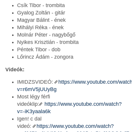
Csík Tibor - trombita
Gyalog Zoltán - gitár
Magyar Bálint - ének
Mihályi Réka - ének
Molnár Péter - nagybőgő
Nyikes Krisztián - trombita
Péntek Tibor - dob
Lőrincz Ádám - zongora
Videók:
IMIDZSVIDEÓ:
https://www.youtube.com/watc
v=r6mV5jUUyBg
Most légy férfi
videóklip:
https://www.youtube.com/watch?
v=-iK3yaala6k
Igen! c dal
videó:
https://www.youtube.com/watch?