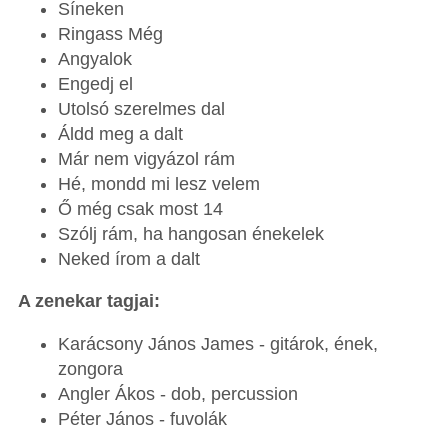
Síneken
Ringass Még
Angyalok
Engedj el
Utolsó szerelmes dal
Áldd meg a dalt
Már nem vigyázol rám
Hé, mondd mi lesz velem
Ő még csak most 14
Szólj rám, ha hangosan énekelek
Neked írom a dalt
A zenekar tagjai:
Karácsony János James - gitárok, ének,
zongora
Angler Ákos - dob, percussion
Péter János - fuvolák