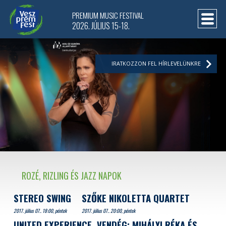
PREMIUM MUSIC FESTIVAL
2026. JÚLIUS 15-18.
IRATKOZZON FEL HÍRLEVELÜNKRE
ROZÉ, RIZLING ÉS JAZZ NAPOK
STEREO SWING
SZŐKE NIKOLETTA QUARTET
2017. július 07.. 18:00, péntek
2017. július 07.. 20:00, péntek
UNITED EXPERIENCE, VENDÉG: MIHÁLYI RÉKA ÉS