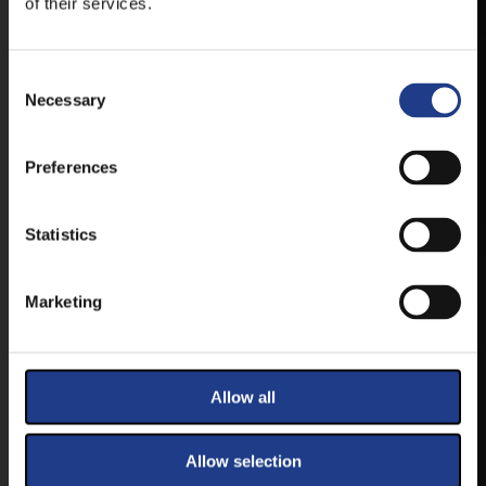
of their services.
VESZPRÉMFEST
Consent Selection
TÖLTSE LE APPLIKÁCIÓNKAT, HOGY
Necessary
ELSŐ KÉZBŐL ÉRTESÜLHESSEN
LEGFRISSEBB HÍREINKRŐL,
FELLÉPŐKRŐL, ESŐ ESETÉN
Preferences
HELYSZÍNVÁLTOZÁSRÓL.
ELÉRHETŐ ANDROID ÉS IOS RENDSZEREKRE AZ
ISMERT HELYEKEN, VAGY IDE KATTINTVA :
Statistics
Marketing
ANDROID
Allow all
IOS
Allow selection