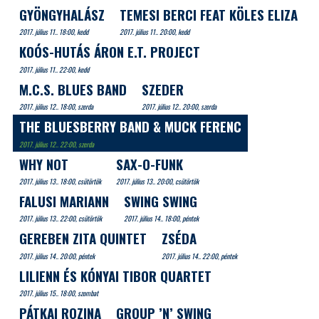
GYÖNGYHALÁSZ
TEMESI BERCI FEAT KÖLES ELIZA
2017. július 11.. 18:00, kedd
2017. július 11.. 20:00, kedd
KOÓS-HUTÁS ÁRON E.T. PROJECT
2017. július 11.. 22:00, kedd
M.C.S. BLUES BAND
SZEDER
2017. július 12.. 18:00, szerda
2017. július 12.. 20:00, szerda
THE BLUESBERRY BAND & MUCK FERENC
2017. július 12.. 22:00, szerda
WHY NOT
SAX-O-FUNK
2017. július 13.. 18:00, csütörtök
2017. július 13.. 20:00, csütörtök
FALUSI MARIANN
SWING SWING
2017. július 13.. 22:00, csütörtök
2017. július 14.. 18:00, péntek
GEREBEN ZITA QUINTET
ZSÉDA
2017. július 14.. 20:00, péntek
2017. július 14.. 22:00, péntek
LILIENN ÉS KÓNYAI TIBOR QUARTET
2017. július 15.. 18:00, szombat
PÁTKAI ROZINA
GROUP ’N’ SWING