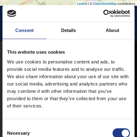
Leaflet
| ©
OpenStreetMap
contributors
HISTÓRIA KERT
HISTÓRIA KERT ESŐHELYSZÍNE
JEZSUITA TEMPLOM
JEZSUITA TEMPLOMKERT ESŐHELYSZÍNE
Consent
Details
About
ROZÉ, RIZLING, JAZZ FESZTIVÁL
This website uses cookies
MOBIL APP
We use cookies to personalise content and ads, to
provide social media features and to analyse our traffic.
We also share information about your use of our site with
VESZPRÉMFEST
our social media, advertising and analytics partners who
may combine it with other information that you’ve
TÖLTSE LE APPLIKÁCIÓNKAT, HOGY
provided to them or that they’ve collected from your use
ELSŐ KÉZBŐL ÉRTESÜLHESSEN
of their services.
LEGFRISSEBB HÍREINKRŐL,
FELLÉPŐKRŐL, ESŐ ESETÉN
HELYSZÍNVÁLTOZÁSRÓL.
Consent Selection
Necessary
ELÉRHETŐ ANDROID ÉS IOS RENDSZEREKRE AZ