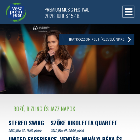
PREMIUM MUSIC FESTIVAL
2026. JÚLIUS 15-18.
IRATKOZZON FEL HÍRLEVELÜNKRE
ROZÉ, RIZLING ÉS JAZZ NAPOK
STEREO SWING
SZŐKE NIKOLETTA QUARTET
2017. július 07.. 18:00, péntek
2017. július 07.. 20:00, péntek
UNITED EXPERIENCE, VENDÉG: MIHÁLYI RÉKA ÉS