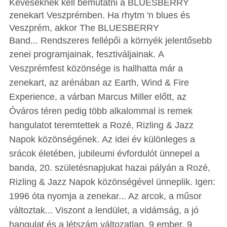
Keveseknek kell bemutatni a BLUESBERRY
zenekart Veszprémben. Ha rhytm 'n blues és
Veszprém, akkor The BLUESBERRY
Band... Rendszeres fellépői a környék jelentősebb
zenei programjainak, fesztiváljainak.
A
Veszprémfest közönsége is hallhatta már a
zenekart, az arénában az Earth, Wind & Fire
Experience, a várban Marcus Miller előtt, az
Óváros téren pedig több alkalommal is remek
hangulatot teremtettek a Rozé, Rizling & Jazz
Napok közönségének.
Az idei év különleges a
srácok életében, jubileumi évfordulót ünnepel a
banda, 20. születésnapjukat hazai pályán a Rozé,
Rizling & Jazz Napok közönségével ünneplik.
Igen:
1996 óta nyomja a zenekar... Az arcok, a műsor
változtak... Viszont a lendület, a vidámság, a jó
hangulat és a létszám változatlan.
9 ember, 9