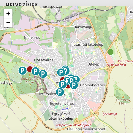
HELYSZÍNEK
+
−