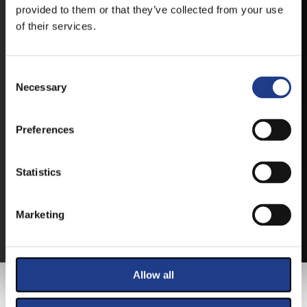
IOS
provided to them or that they’ve collected from your use
of their services.
Consent Selection
Necessary
JEGYEK
Preferences
VEGYE MEG JEGYÉT
ONLINE!
Statistics
VÁLTSA MEG JEGYÉT ONLINE, BANKKÁRTYÁS
FIZETÉSSEL!
Marketing
A JEGYVÁSÁRLÁSI INFORMÁCIÓKAT ITT TALÁLJA.
Allow all
FŐTÁMOGATÓNK