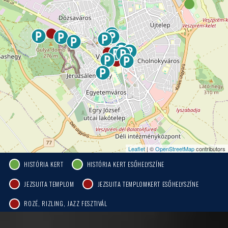
Leaflet
| ©
OpenStreetMap
contributors
HISTÓRIA KERT
HISTÓRIA KERT ESŐHELYSZÍNE
JEZSUITA TEMPLOM
JEZSUITA TEMPLOMKERT ESŐHELYSZÍNE
ROZÉ, RIZLING, JAZZ FESZTIVÁL