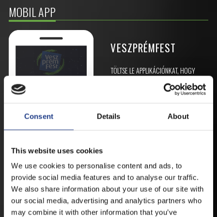
MOBIL APP
VESZPRÉMFEST
TÖLTSE LE APPLIKÁCIÓNKAT, HOGY
ELSŐ KÉZBŐL ÉRTESÜLHESSEN
LEGFRISSEBB HÍREINKRŐL,
FELLÉPŐKRŐL, ESŐ ESETÉN
HELYSZÍNVÁLTOZÁSRÓL.
Consent
Details
About
ELÉRHETŐ ANDROID ÉS IOS RENDSZEREKRE AZ
ISMERT HELYEKEN, VAGY IDE KATTINTVA :
This website uses cookies
We use cookies to personalise content and ads, to
ANDROID
provide social media features and to analyse our traffic.
We also share information about your use of our site with
our social media, advertising and analytics partners who
may combine it with other information that you’ve