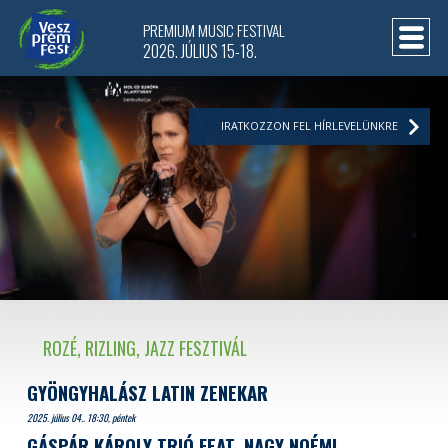
PREMIUM MUSIC FESTIVAL
2026. JÚLIUS 15-18.
IRATKOZZON FEL HÍRLEVELÜNKRE
ROZÉ, RIZLING, JAZZ FESZTIVÁL
GYÖNGYHALÁSZ LATIN ZENEKAR
2025. július 04.. 18:30, péntek
GÁSPÁR KÁROLY TRIÓ FEAT. NAGY NOÉMI