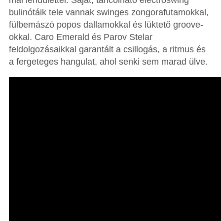
mai lendülettel. Saját, táncolható electroswing
bulinótáik tele vannak swinges zongorafutamokkal,
fülbemászó popos dallamokkal és lüktető groove-
okkal. Caro Emerald és Parov Stelar
feldolgozásaikkal garantált a csillogás, a ritmus és
a fergeteges hangulat, ahol senki sem marad ülve.