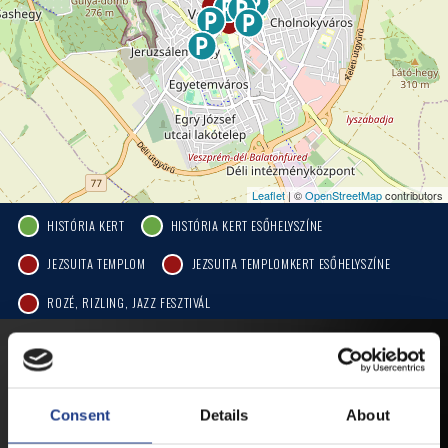
Leaflet
| ©
OpenStreetMap
contributors
HISTÓRIA KERT
HISTÓRIA KERT ESŐHELYSZÍNE
JEZSUITA TEMPLOM
JEZSUITA TEMPLOMKERT ESŐHELYSZÍNE
ROZÉ, RIZLING, JAZZ FESZTIVÁL
MOBIL APP
Consent
Details
About