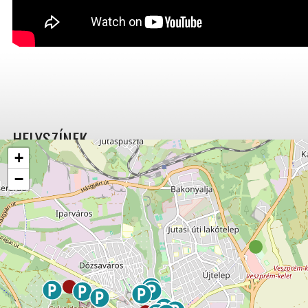
HELYSZÍNEK
+
−