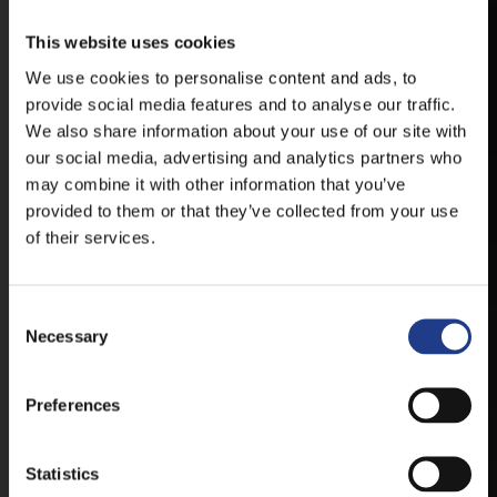
VESZPRÉMFEST
This website uses cookies
TÖLTSE LE APPLIKÁCIÓNKAT, HOGY
ELSŐ KÉZBŐL ÉRTESÜLHESSEN
We use cookies to personalise content and ads, to
LEGFRISSEBB HÍREINKRŐL,
provide social media features and to analyse our traffic.
FELLÉPŐKRŐL, ESŐ ESETÉN
We also share information about your use of our site with
HELYSZÍNVÁLTOZÁSRÓL.
our social media, advertising and analytics partners who
may combine it with other information that you’ve
ELÉRHETŐ ANDROID ÉS IOS RENDSZEREKRE AZ
ISMERT HELYEKEN, VAGY IDE KATTINTVA :
provided to them or that they’ve collected from your use
of their services.
ANDROID
Consent Selection
Necessary
IOS
Preferences
Statistics