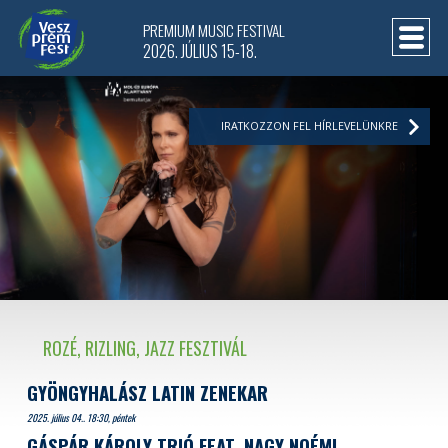
PREMIUM MUSIC FESTIVAL
2026. JÚLIUS 15-18.
IRATKOZZON FEL HÍRLEVELÜNKRE
ROZÉ, RIZLING, JAZZ FESZTIVÁL
GYÖNGYHALÁSZ LATIN ZENEKAR
2025. július 04.. 18:30, péntek
GÁSPÁR KÁROLY TRIÓ FEAT. NAGY NOÉMI