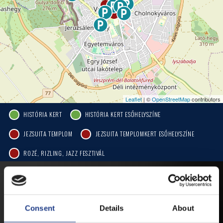
Leaflet
| ©
OpenStreetMap
contributors
HISTÓRIA KERT
HISTÓRIA KERT ESŐHELYSZÍNE
JEZSUITA TEMPLOM
JEZSUITA TEMPLOMKERT ESŐHELYSZÍNE
ROZÉ, RIZLING, JAZZ FESZTIVÁL
MOBIL APP
Consent
Details
About