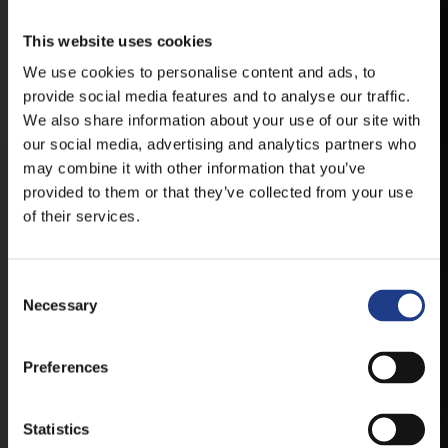
VESZPRÉMFEST
This website uses cookies
TÖLTSE LE APPLIKÁCIÓNKAT, HOGY
We use cookies to personalise content and ads, to
ELSŐ KÉZBŐL ÉRTESÜLHESSEN
LEGFRISSEBB HÍREINKRŐL,
provide social media features and to analyse our traffic.
FELLÉPŐKRŐL, ESŐ ESETÉN
We also share information about your use of our site with
HELYSZÍNVÁLTOZÁSRÓL.
our social media, advertising and analytics partners who
may combine it with other information that you’ve
ELÉRHETŐ ANDROID ÉS IOS RENDSZEREKRE AZ
provided to them or that they’ve collected from your use
ISMERT HELYEKEN, VAGY IDE KATTINTVA :
of their services.
ANDROID
Consent Selection
Necessary
IOS
Preferences
Statistics