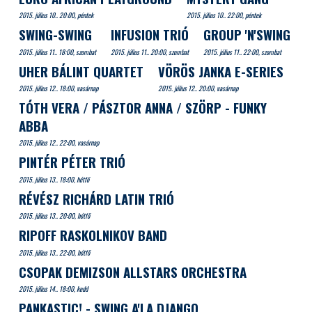
2015. július 10.. 20:00, péntek
2015. július 10.. 22:00, péntek
SWING-SWING
INFUSION TRIÓ
GROUP 'N'SWING
2015. július 11.. 18:00, szombat
2015. július 11.. 20:00, szombat
2015. július 11.. 22:00, szombat
UHER BÁLINT QUARTET
VÖRÖS JANKA E-SERIES
2015. július 12.. 18:00, vasárnap
2015. július 12.. 20:00, vasárnap
TÓTH VERA / PÁSZTOR ANNA / SZÖRP - FUNKY
ABBA
2015. július 12.. 22:00, vasárnap
PINTÉR PÉTER TRIÓ
2015. július 13.. 18:00, hétfő
RÉVÉSZ RICHÁRD LATIN TRIÓ
2015. július 13.. 20:00, hétfő
RIPOFF RASKOLNIKOV BAND
2015. július 13.. 22:00, hétfő
CSOPAK DEMIZSON ALLSTARS ORCHESTRA
2015. július 14.. 18:00, kedd
PANKASTIC! - SWING A'LA DJANGO