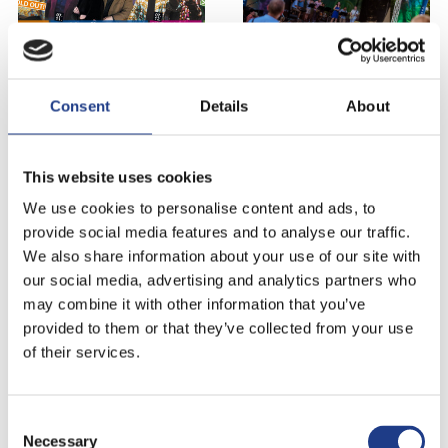
Consent
Details
About
KATIE MELUA
UB40 FEAT. ALI & ASTRO
2019. július 25.
2019. július 25.
This website uses cookies
We use cookies to personalise content and ads, to
provide social media features and to analyse our traffic.
We also share information about your use of our site with
our social media, advertising and analytics partners who
may combine it with other information that you’ve
provided to them or that they’ve collected from your use
GIUSEPPE VERDI: RIGOLETTO
CARO EMERALD
of their services.
2019. július 25.
2019. július 25.
Consent Selection
Necessary