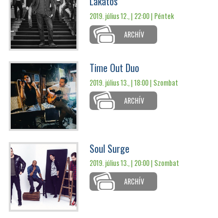
Lakatos
2019. július 12., | 22:00 |
Péntek
ARCHÍV
Time Out Duo
2019. július 13., | 18:00 |
Szombat
ARCHÍV
Soul Surge
2019. július 13., | 20:00 |
Szombat
ARCHÍV