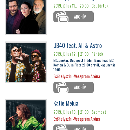
2019. július 11., | 20:00 |
Csütörtök
ARCHÍV
UB40 feat. Ali & Astro
2019. július 12., | 21:00 |
Péntek
Előzenekar: Budapest Riddim Band feat. MC
Kemon & Busa Pista 20:00 órától, kapunyitás:
19:00
Esőhelyszín -Veszprém Aréna
ARCHÍV
Katie Melua
2019. július 13., | 21:00 |
Szombat
Esőhelyszín -Veszprém Aréna
ARCHÍV