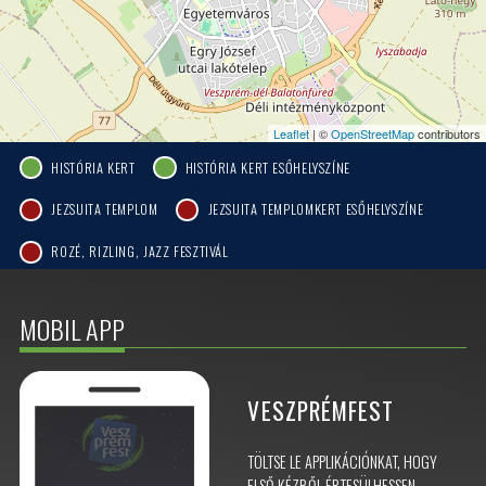
Leaflet
| ©
OpenStreetMap
contributors
HISTÓRIA KERT
HISTÓRIA KERT ESŐHELYSZÍNE
JEZSUITA TEMPLOM
JEZSUITA TEMPLOMKERT ESŐHELYSZÍNE
ROZÉ, RIZLING, JAZZ FESZTIVÁL
MOBIL APP
VESZPRÉMFEST
TÖLTSE LE APPLIKÁCIÓNKAT, HOGY
ELSŐ KÉZBŐL ÉRTESÜLHESSEN