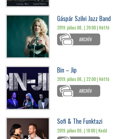
Gáspár Szilvi Jazz Band
2019. július 08., | 20:00 |
Hétfő
ARCHÍV
Bin – Jip
2019. július 08., | 22:00 |
Hétfő
ARCHÍV
Sofi & The Funktazi
2019. július 09., | 18:00 |
Kedd