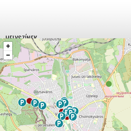
HELYSZÍNEK
+
−