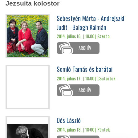
Jezsuita kolostor
Sebestyén Márta - Andrejszki
Judit - Balogh Kálmán
2014. július 16., | 18:00 |
Szerda
ARCHÍV
Somló Tamás és barátai
2014. július 17., | 18:00 |
Csütörtök
ARCHÍV
Dés László
2014. július 18., | 18:00 |
Péntek