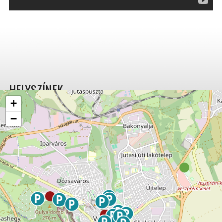
HELYSZÍNEK
+
−