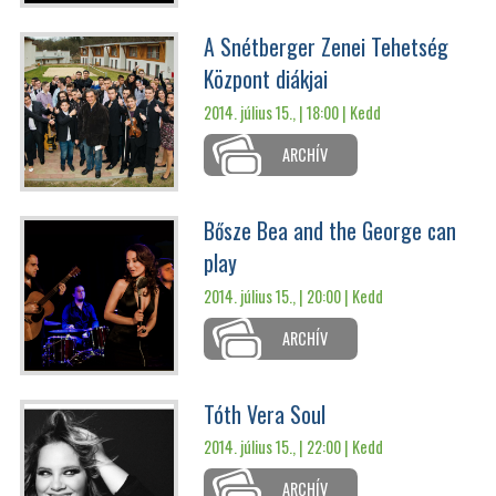
A Snétberger Zenei Tehetség
Központ diákjai
2014. július 15., | 18:00 |
Kedd
ARCHÍV
Bősze Bea and the George can
play
2014. július 15., | 20:00 |
Kedd
ARCHÍV
Tóth Vera Soul
2014. július 15., | 22:00 |
Kedd
ARCHÍV