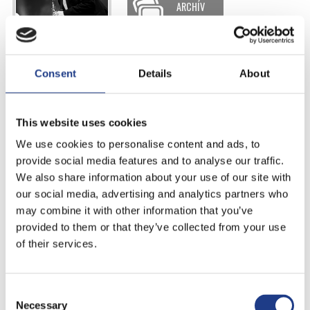
ARCHÍV
Karácsony János és Angler Ákos
Consent
Details
About
duó
2014. július 19., | 18:00 |
Szombat
This website uses cookies
ARCHÍV
We use cookies to personalise content and ads, to
provide social media features and to analyse our traffic.
We also share information about your use of our site with
our social media, advertising and analytics partners who
Esőhelyszín
may combine it with other information that you’ve
provided to them or that they’ve collected from your use
Nagyszínpad
of their services.
KÉPEK
Consent Selection
Necessary