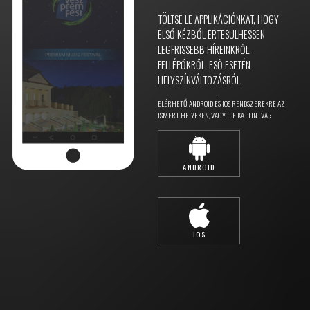
TÖLTSE LE APPLIKÁCIÓNKAT, HOGY
ELSŐ KÉZBŐL ÉRTESÜLHESSEN
LEGFRISSEBB HÍREINKRŐL,
FELLÉPŐKRŐL, ESŐ ESETÉN
HELYSZÍNVÁLTOZÁSRÓL.
ELÉRHETŐ ANDROID ÉS IOS RENDSZEREKRE AZ
ISMERT HELYEKEN, VAGY IDE KATTINTVA :
ANDROID
IOS