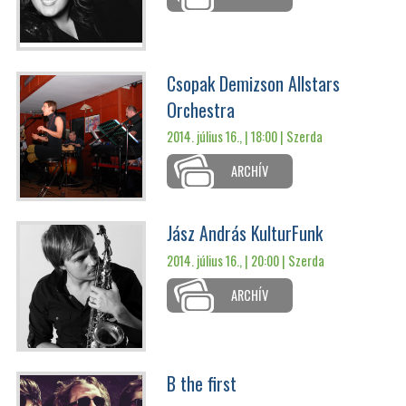
Csopak Demizson Allstars
Orchestra
2014. július 16., | 18:00 |
Szerda
ARCHÍV
Jász András KulturFunk
2014. július 16., | 20:00 |
Szerda
ARCHÍV
B the first