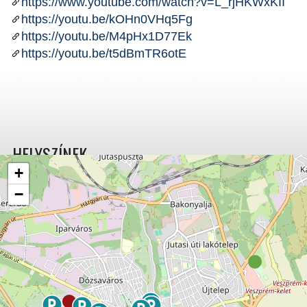
https://www.youtube.com/watch?v=L_rjHKWxKII
https://youtu.be/kOHn0VHq5Fg
https://youtu.be/M4pHx1D77Ek
https://youtu.be/t5dBmTR6otE
HELYSZÍNEK
+
−