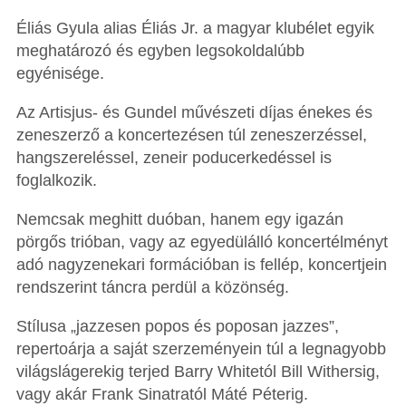
Éliás Gyula alias Éliás Jr. a magyar klubélet egyik
meghatározó és egyben legsokoldalúbb
egyénisége.
Az Artisjus- és Gundel művészeti díjas énekes és
zeneszerző a koncertezésen túl zeneszerzéssel,
hangszereléssel, zeneir poducerkedéssel is
foglalkozik.
Nemcsak meghitt duóban, hanem egy igazán
pörgős trióban, vagy az egyedülálló koncertélményt
adó nagyzenekari formációban is fellép, koncertjein
rendszerint táncra perdül a közönség.
Stílusa „jazzesen popos és poposan jazzes”,
repertoárja a saját szerzeményein túl a legnagyobb
világslágerekig terjed Barry Whitetól Bill Withersig,
vagy akár Frank Sinatratól Máté Péterig.