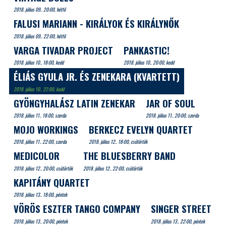
2018. július 09.. 20:00, hétfő
FALUSI MARIANN - KIRÁLYOK ÉS KIRÁLYNŐK
2018. július 09.. 22:00, hétfő
VARGA TIVADAR PROJECT
PANKASTIC!
2018. július 10.. 18:00, kedd
2018. július 10.. 20:00, kedd
ÉLIÁS GYULA JR. ÉS ZENEKARA (KVARTETT)
2018. július 10.. 22:00, kedd
GYÖNGYHALÁSZ LATIN ZENEKAR
JAR OF SOUL
2018. július 11.. 18:00, szerda
2018. július 11.. 20:00, szerda
MOJO WORKINGS
BERKECZ EVELYN QUARTET
2018. július 11.. 22:00, szerda
2018. július 12.. 18:00, csütörtök
MEDICOLOR
THE BLUESBERRY BAND
2018. július 12.. 20:00, csütörtök
2018. július 12.. 22:00, csütörtök
KAPITÁNY QUARTET
2018. július 13.. 18:00, péntek
VÖRÖS ESZTER TANGO COMPANY
SINGER STREET
2018. július 13.. 20:00, péntek
2018. július 13.. 22:00, péntek