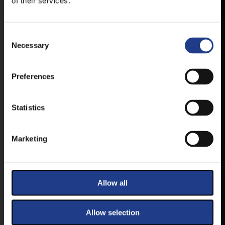
of their services.
VESZPRÉMFEST
TÖLTSE LE APPLIKÁCIÓNKAT, HOGY
Consent Selection
Necessary
ELSŐ KÉZBŐL ÉRTESÜLHESSEN
LEGFRISSEBB HÍREINKRŐL,
FELLÉPŐKRŐL, ESŐ ESETÉN
Preferences
HELYSZÍNVÁLTOZÁSRÓL.
ELÉRHETŐ ANDROID ÉS IOS RENDSZEREKRE AZ
ISMERT HELYEKEN, VAGY IDE KATTINTVA :
Statistics
Marketing
ANDROID
Allow all
IOS
Allow selection