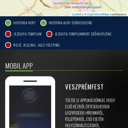
Leaflet
| ©
OpenStreetMap
contributors
HISTÓRIA KERT
HISTÓRIA KERT ESŐHELYSZÍNE
JEZSUITA TEMPLOM
JEZSUITA TEMPLOMKERT ESŐHELYSZÍNE
ROZÉ, RIZLING, JAZZ FESZTIVÁL
MOBIL APP
VESZPRÉMFEST
TÖLTSE LE APPLIKÁCIÓNKAT, HOGY
ELSŐ KÉZBŐL ÉRTESÜLHESSEN
LEGFRISSEBB HÍREINKRŐL,
FELLÉPŐKRŐL, ESŐ ESETÉN
HELYSZÍNVÁLTOZÁSRÓL.