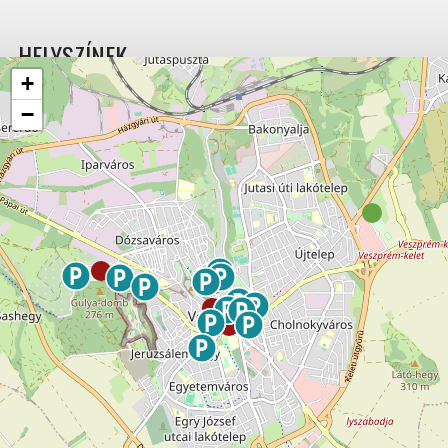
HELYSZÍNEK
+
−