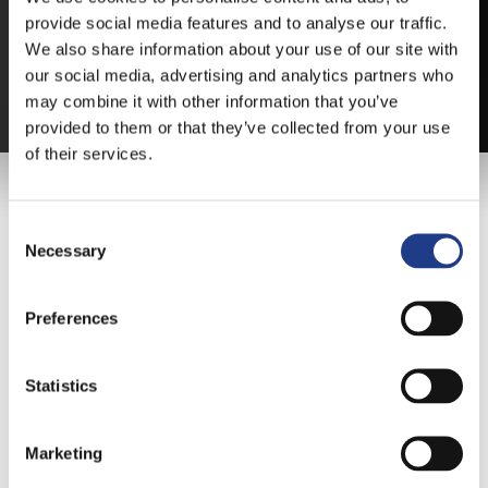
provide social media features and to analyse our traffic.
VÁLTSA MEG JEGYÉT ONLINE, BANKKÁRTYÁS
We also share information about your use of our site with
FIZETÉSSEL!
our social media, advertising and analytics partners who
A JEGYVÁSÁRLÁSI INFORMÁCIÓKAT ITT TALÁLJA.
may combine it with other information that you’ve
provided to them or that they’ve collected from your use
of their services.
FŐTÁMOGATÓNK
Consent Selection
Necessary
Preferences
Statistics
Marketing
KIEMELT TÁMOGATÓINK