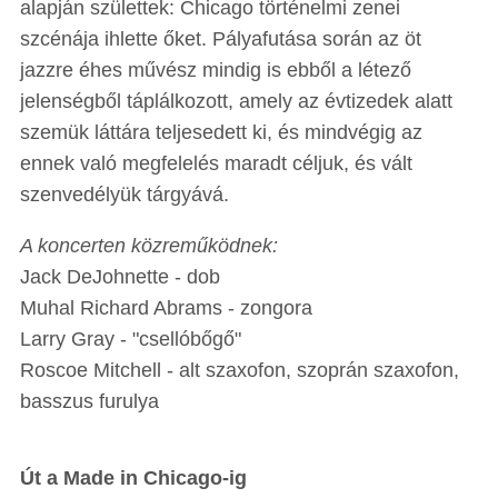
alapján születtek: Chicago történelmi zenei
szcénája ihlette őket. Pályafutása során az öt
jazzre éhes művész
mindig is ebből a létező
jelenségből táplálkozott, amely az évtizedek alatt
szemük láttára teljesedett ki, és mindvégig az
ennek való megfelelés maradt céljuk, és vált
szenvedélyük tárgyává.
A koncerten közreműködnek:
Jack DeJohnette - dob
Muhal Richard Abrams - zongora
Larry Gray - "csellóbőgő"
Roscoe Mitchell - alt szaxofon, szoprán szaxofon,
basszus furulya
Út a Made in Chicago-ig