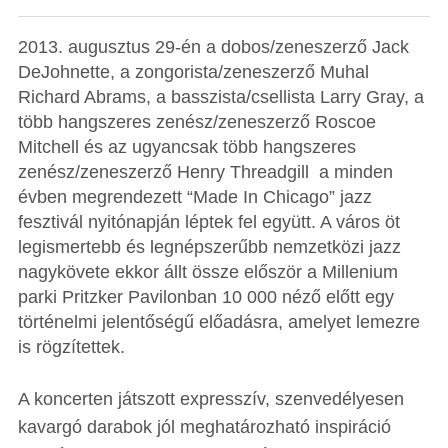
2013. augusztus 29-én a dobos/zeneszerző Jack
DeJohnette, a zongorista/zeneszerző Muhal
Richard Abrams, a basszista/csellista Larry Gray, a
több hangszeres zenész/zeneszerző Roscoe
Mitchell és az ugyancsak több hangszeres
zenész/zeneszerző Henry Threadgill a minden
évben megrendezett “Made In Chicago” jazz
fesztivál nyitónapján léptek fel együtt. A város öt
legismertebb és legnépszerűbb nemzetközi jazz
nagykövete ekkor állt össze először a Millenium
parki Pritzker Pavilonban 10 000 néző előtt egy
történelmi jelentőségű előadásra, amelyet lemezre
is rögzítettek.
A koncerten játszott expresszív, szenvedélyesen
kavargó darabok jól meghatározható inspiráció