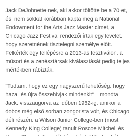
Jack DeJohnette-nek, aki akkor töltötte be a 70-et,
és nem sokkal korábban kapta meg a National
Endowment for the Arts Jazz Master címet, a
Chicago Jazz Festival rendezői írtak egy levelet,
hogy szeretnének tisztelegni személye előtt.
Felkérték egy fellépésre a 2013-as fesztiválon, a
műsort és a zenésztársak kiválasztását pedig teljes
mértékben rábízták.
“Tudtam, hogy ez egy nagyszerű lehetőség, hogy
haza- és újra összehívjak mindenkit” – mondta
Jack, visszaugorva az időben 1962-ig, amikor a
dobos még első sorban zongorista volt, és Chicago
déli részén, a Wilson Junior College-ben (most
Kennedy-King College) tanult Roscoe Mitchell és