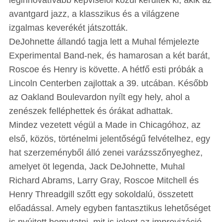
leginnovatívabb képviselői közül kerültek ki, akik az
avantgard jazz, a klasszikus és a világzene
izgalmas keverékét játszották.
DeJohnette állandó tagja lett a Muhal fémjelezte
Experimental Band-nek, és hamarosan a két barát,
Roscoe és Henry is követte. A hétfő esti próbák a
Lincoln Centerben zajlottak a 39. utcában. Később
az Oakland Boulevardon nyílt egy hely, ahol a
zenészek felléphettek és órákat adhattak.
Mindez vezetett végül a Made in Chicagóhoz, az
első, közös, történelmi jelentőségű felvételhez, egy
hat szerzeményből álló zenei varázsszőnyeghez,
amelyet öt legenda, Jack DeJohnette, Muhal
Richard Abrams, Larry Gray, Roscoe Mitchell és
Henry Threadgill szőtt egy sokoldalú, összetett
előadással. Amely egyben fantasztikus lehetőséget