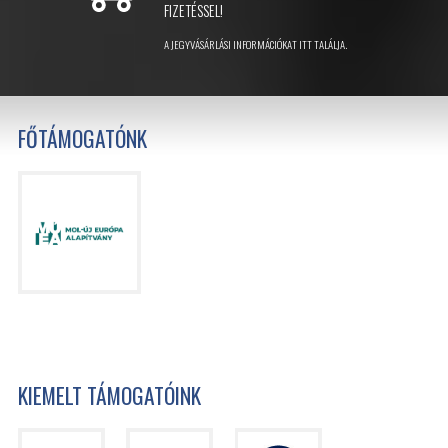
FIZETÉSSEL!
A JEGYVÁSÁRLÁSI INFORMÁCIÓKAT ITT TALÁLJA.
FŐTÁMOGATÓNK
KIEMELT TÁMOGATÓINK