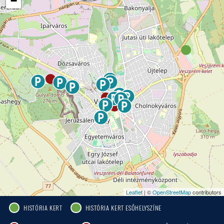
−
Leaflet
| ©
OpenStreetMap
contributors
HISTÓRIA KERT
HISTÓRIA KERT ESŐHELYSZÍNE