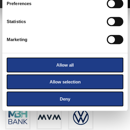
Preferences
FŐTÁMOGATÓNK
Statistics
Marketing
Allow all
Allow selection
KIEMELT TÁMOGATÓINK
Deny