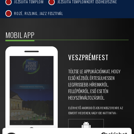
JEZSUITA TEMPLOM
JEZSUITA TEMPLOMKERT ESŐHELYSZÍNE
ROZÉ, RIZLING, JAZZ FESZTIVÁL
MOBIL APP
VESZPRÉMFEST
TÖLTSE LE APPLIKÁCIÓNKAT, HOGY
ELSŐ KÉZBŐL ÉRTESÜLHESSEN
LEGFRISSEBB HÍREINKRŐL,
FELLÉPŐKRŐL, ESŐ ESETÉN
HELYSZÍNVÁLTOZÁSRÓL.
ELÉRHETŐ ANDROID ÉS IOS RENDSZEREKRE AZ
ISMERT HELYEKEN, VAGY IDE KATTINTVA :