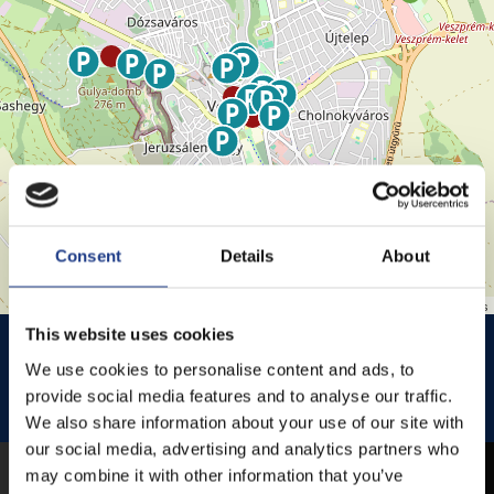
Consent
Details
About
Leaflet
| ©
OpenStreetMap
contributors
This website uses cookies
HISTÓRIA KERT
HISTÓRIA KERT ESŐHELYSZÍNE
We use cookies to personalise content and ads, to
JEZSUITA TEMPLOM
JEZSUITA TEMPLOMKERT ESŐHELYSZÍNE
provide social media features and to analyse our traffic.
We also share information about your use of our site with
ROZÉ, RIZLING, JAZZ FESZTIVÁL
our social media, advertising and analytics partners who
may combine it with other information that you’ve