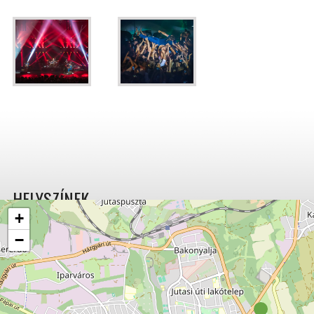
HELYSZÍNEK
+
−