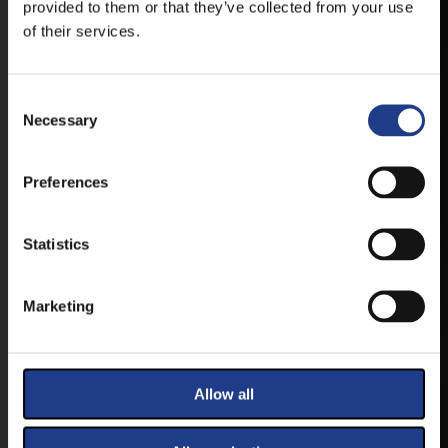
MOBIL APP
provided to them or that they’ve collected from your use
of their services.
VESZPRÉMFEST
Consent Selection
Necessary
TÖLTSE LE APPLIKÁCIÓNKAT, HOGY
ELSŐ KÉZBŐL ÉRTESÜLHESSEN
LEGFRISSEBB HÍREINKRŐL,
Preferences
FELLÉPŐKRŐL, ESŐ ESETÉN
HELYSZÍNVÁLTOZÁSRÓL.
Statistics
ELÉRHETŐ ANDROID ÉS IOS RENDSZEREKRE AZ
ISMERT HELYEKEN, VAGY IDE KATTINTVA :
Marketing
ANDROID
Allow all
IOS